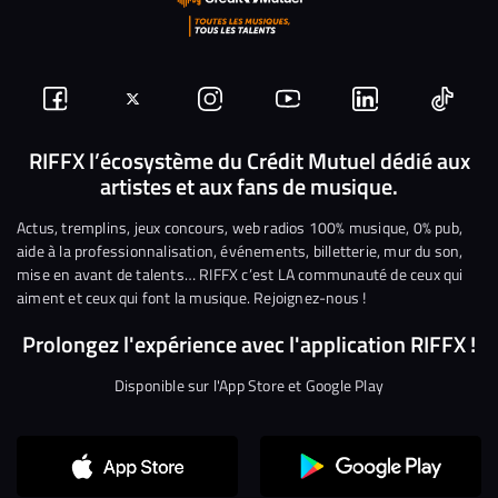
Suivez-
Suivez-
Nous
Nous
Nous
Nous
nous
nous
rejoindre
rejoindre
rejoindre
rejoi
RIFFX l’écosystème du Crédit Mutuel dédié aux
artistes et aux fans de musique.
sur
sur
sur
sur
sur
sur
Facebook
Twitter
Instagram
YouTube
Linkedin
Tikto
Actus, tremplins, jeux concours, web radios 100% musique, 0% pub,
aide à la professionnalisation, événements, billetterie, mur du son,
mise en avant de talents… RIFFX c’est LA communauté de ceux qui
aiment et ceux qui font la musique. Rejoignez-nous !
Prolongez l'expérience avec l'application RIFFX !
Disponible sur l'App Store et Google Play
Continuer sans accepter