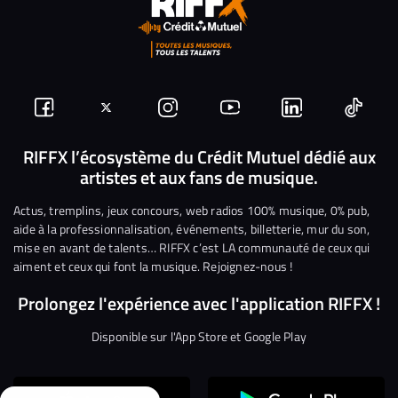
Suivez-
Suivez-
Nous
Nous
Nous
Nous
nous
nous
rejoindre
rejoindre
rejoindre
rejoi
RIFFX l’écosystème du Crédit Mutuel dédié aux
artistes et aux fans de musique.
sur
sur
sur
sur
sur
sur
Facebook
Twitter
Instagram
YouTube
Linkedin
Tikto
Actus, tremplins, jeux concours, web radios 100% musique, 0% pub,
aide à la professionnalisation, événements, billetterie, mur du son,
mise en avant de talents… RIFFX c’est LA communauté de ceux qui
aiment et ceux qui font la musique. Rejoignez-nous !
Prolongez l'expérience avec l'application RIFFX !
Disponible sur l'App Store et Google Play