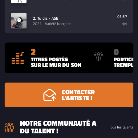
03:57
2. Tu dis - ASB
2021
- Variété française
2
0
TITRES POSTÉS
PARTICIP
SUR LE MUR DU SON
TREMPLIN
CONTACTER
L'ARTISTE !
NOTRE COMMUNAUTÉ A
Tous les talents
DU TALENT !