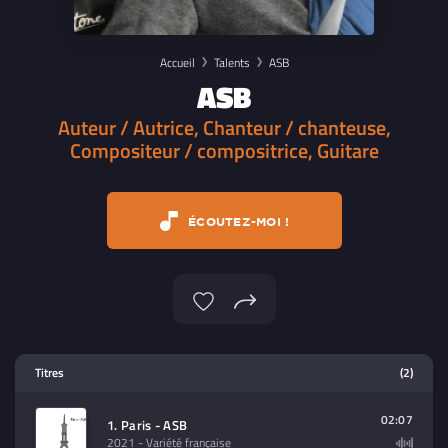
Accueil
Talents
ASB
ASB
Auteur / Autrice, Chanteur / chanteuse,
Compositeur / compositrice, Guitare
ÉCOUTEZ-MOI !
Lecteur multimedia
Titres
(2)
Sélectionnez dans la playlist un
contenu à lire (audio/video)
02:07
1. Paris - ASB
2021
- Variété française