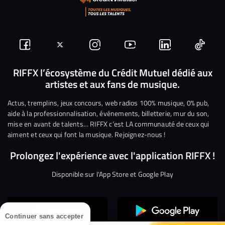
Suivez-
Suivez-
Nous
Nous
Nous
Nous
nous
nous
rejoindre
rejoindre
rejoindre
rejoi
RIFFX l’écosystème du Crédit Mutuel dédié aux
artistes et aux fans de musique.
sur
sur
sur
sur
sur
sur
Facebook
Twitter
Instagram
YouTube
Linkedin
Tikto
Actus, tremplins, jeux concours, web radios 100% musique, 0% pub,
aide à la professionnalisation, événements, billetterie, mur du son,
mise en avant de talents… RIFFX c’est LA communauté de ceux qui
aiment et ceux qui font la musique. Rejoignez-nous !
Prolongez l'expérience avec l'application RIFFX !
Disponible sur l'App Store et Google Play
Continuer sans accepter