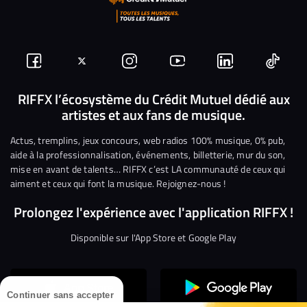
Suivez-
Suivez-
Nous
Nous
Nous
Nous
nous
nous
rejoindre
rejoindre
rejoindre
rejoi
RIFFX l’écosystème du Crédit Mutuel dédié aux
artistes et aux fans de musique.
sur
sur
sur
sur
sur
sur
Facebook
Twitter
Instagram
YouTube
Linkedin
Tikto
Actus, tremplins, jeux concours, web radios 100% musique, 0% pub,
aide à la professionnalisation, événements, billetterie, mur du son,
mise en avant de talents… RIFFX c’est LA communauté de ceux qui
aiment et ceux qui font la musique. Rejoignez-nous !
Prolongez l'expérience avec l'application RIFFX !
Disponible sur l'App Store et Google Play
Continuer sans accepter