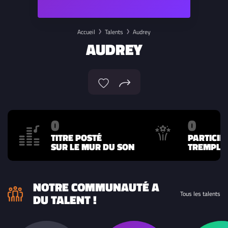
Accueil
Talents
Audrey
AUDREY
0
0
TITRE POSTÉ
PARTICIP
SUR LE MUR DU SON
TREMPLIN
NOTRE COMMUNAUTÉ A
Tous les talents
DU TALENT !