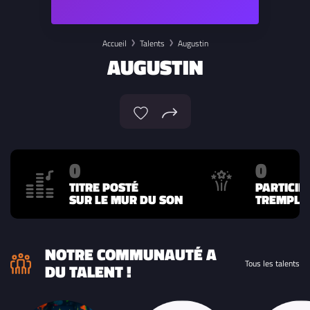
Accueil
Talents
Augustin
AUGUSTIN
0
0
TITRE POSTÉ
PARTICIP
SUR LE MUR DU SON
TREMPLIN
NOTRE COMMUNAUTÉ A
Tous les talents
DU TALENT !