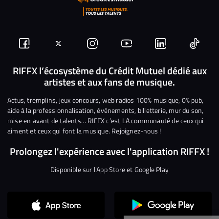
Suivez-
Suivez-
Nous
Nous
Nous
Nous
nous
nous
rejoindre
rejoindre
rejoindre
rejoi
RIFFX l’écosystème du Crédit Mutuel dédié aux
artistes et aux fans de musique.
sur
sur
sur
sur
sur
sur
Facebook
Twitter
Instagram
YouTube
Linkedin
Tikto
Actus, tremplins, jeux concours, web radios 100% musique, 0% pub,
aide à la professionnalisation, événements, billetterie, mur du son,
mise en avant de talents… RIFFX c’est LA communauté de ceux qui
aiment et ceux qui font la musique. Rejoignez-nous !
Prolongez l'expérience avec l'application RIFFX !
Disponible sur l'App Store et Google Play
Continuer sans accepter