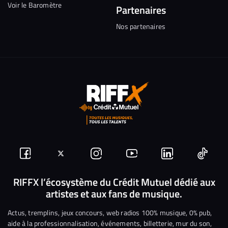
Voir le Baromètre
Partenaires
Nos partenaires
Suivez-
Suivez-
Nous
Nous
Nous
Nous
nous
nous
rejoindre
rejoindre
rejoindre
rejoi
RIFFX l’écosystème du Crédit Mutuel dédié aux
artistes et aux fans de musique.
sur
sur
sur
sur
sur
sur
Facebook
Twitter
Instagram
YouTube
Linkedin
Tikto
Actus, tremplins, jeux concours, web radios 100% musique, 0% pub,
aide à la professionnalisation, événements, billetterie, mur du son,