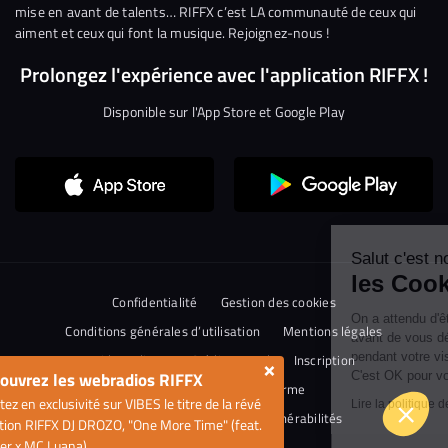
mise en avant de talents… RIFFX c’est LA communauté de ceux qui
aiment et ceux qui font la musique. Rejoignez-nous !
Prolongez l'expérience avec l'application RIFFX !
Disponible sur l'App Store et Google Play
Continuer sans accepter
Salut c'est nous...
les Cookies !
Confidentialité
Gestion des cookies
On a attendu d'être sûrs que le contenu de
ce site vous intéresse avant de vous
Conditions générales d’utilisation
Mentions légales
déranger, mais on aimerait bien vous accompagner pendant votre
visite...
Aide en ligne
Crédit Mutuel
Inscription
×
ouvrez les webradios RIFFX
C'est OK pour vous ?
Accessibilité : non conforme
ez en exclusivité sur VIBES le titre de la révé
Lire la politique de confidentialité
Politique de divulgation de vulnérabilités
tion RIFFX DJ DROZO, "One More Time" (feat.
er x MC Luana)