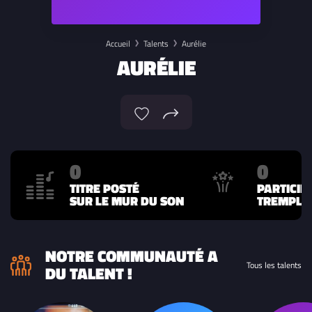
Accueil
Talents
Aurélie
AURÉLIE
0
0
TITRE POSTÉ
PARTICIP
SUR LE MUR DU SON
TREMPLIN
NOTRE COMMUNAUTÉ A
Tous les talents
DU TALENT !