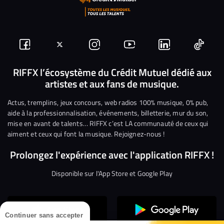
Suivez-
Suivez-
Nous
Nous
Nous
Nous
nous
nous
rejoindre
rejoindre
rejoindre
rejoi
RIFFX l’écosystème du Crédit Mutuel dédié aux
artistes et aux fans de musique.
sur
sur
sur
sur
sur
sur
Facebook
Twitter
Instagram
YouTube
Linkedin
Tikto
Actus, tremplins, jeux concours, web radios 100% musique, 0% pub,
aide à la professionnalisation, événements, billetterie, mur du son,
mise en avant de talents… RIFFX c’est LA communauté de ceux qui
aiment et ceux qui font la musique. Rejoignez-nous !
Prolongez l'expérience avec l'application RIFFX !
Disponible sur l'App Store et Google Play
Continuer sans accepter