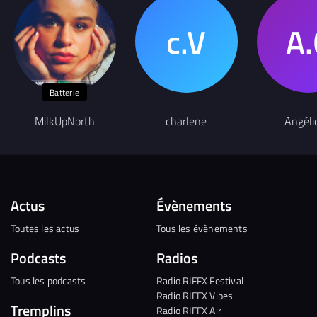
Batterie
MilkUpNorth
charlene
Angéli
Actus
Évènements
Toutes les actus
Tous les évènements
Podcasts
Radios
Tous les podcasts
Radio RIFFX Festival
Radio RIFFX Vibes
Tremplins
Radio RIFFX Air