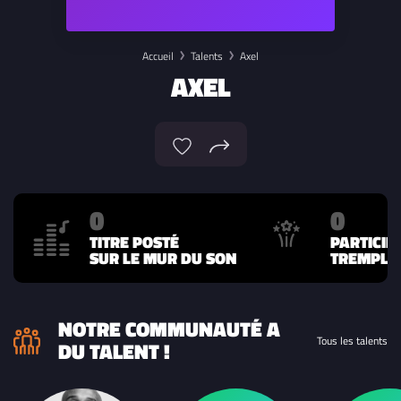
Accueil
Talents
Axel
AXEL
0
0
TITRE POSTÉ
PARTICIP
SUR LE MUR DU SON
TREMPLIN
NOTRE COMMUNAUTÉ A
Tous les talents
DU TALENT !