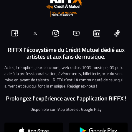
Suivez-
Suivez-
Nous
Nous
Nous
Nous
nous
nous
rejoindre
rejoindre
rejoindre
rejoi
RIFFX l’écosystème du Crédit Mutuel dédié aux
artistes et aux fans de musique.
sur
sur
sur
sur
sur
sur
Facebook
Twitter
Instagram
YouTube
Linkedin
Tikto
Actus, tremplins, jeux concours, web radios 100% musique, 0% pub,
aide à la professionnalisation, événements, billetterie, mur du son,
mise en avant de talents… RIFFX c’est LA communauté de ceux qui
aiment et ceux qui font la musique. Rejoignez-nous !
Prolongez l'expérience avec l'application RIFFX !
Disponible sur l'App Store et Google Play