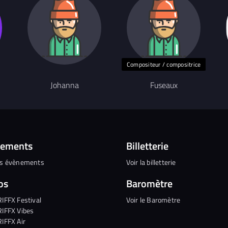
Compositeur / compositrice
Johanna
Fuseaux
nements
Billetterie
es évènements
Voir la billetterie
os
Baromètre
RIFFX Festival
Voir le Baromètre
RIFFX Vibes
RIFFX Air