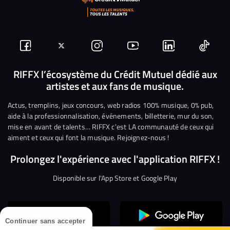
Suivez-
Suivez-
Nous
Nous
Nous
Nous
nous
nous
rejoindre
rejoindre
rejoindre
rejoi
RIFFX l’écosystème du Crédit Mutuel dédié aux
artistes et aux fans de musique.
sur
sur
sur
sur
sur
sur
Facebook
Twitter
Instagram
YouTube
Linkedin
Tikto
Actus, tremplins, jeux concours, web radios 100% musique, 0% pub,
aide à la professionnalisation, événements, billetterie, mur du son,
mise en avant de talents… RIFFX c’est LA communauté de ceux qui
aiment et ceux qui font la musique. Rejoignez-nous !
Prolongez l'expérience avec l'application RIFFX !
Disponible sur l'App Store et Google Play
Continuer sans accepter