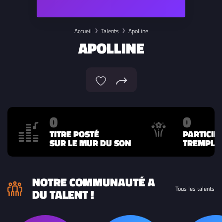
Accueil
Talents
Apolline
APOLLINE
0
0
TITRE POSTÉ
PARTICIP
SUR LE MUR DU SON
TREMPLIN
NOTRE COMMUNAUTÉ A
Tous les talents
DU TALENT !