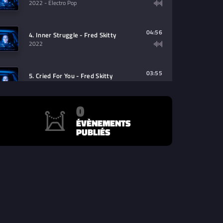
2022
- Electro Pop
04:56
4. Inner Struggle - Fred Skitty
2022
03:55
5. Cried For You - Fred Skitty
2022
0
05:22
6. Love Saved Love - Fred Skitty
ÉVÈNEMENTS
2022
PUBLIÉS
04:38
7. Stay True - Fred Skitty
2022
- Electro Pop