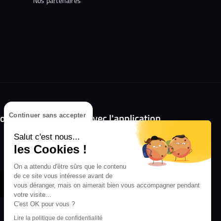
Nos partenaires
olongez l'expérience avec l'application
Continuer sans accepter
RIFFX !
Salut c'est nous...
Disponible sur l'App Store et Google Play
les Cookies !
On a attendu d'être sûrs que le contenu
de ce site vous intéresse avant de
vous déranger, mais on aimerait bien vous accompagner pendant
votre visite...
C'est OK pour vous ?
Lire la politique de confidentialité