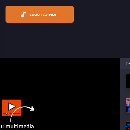
ÉCOUTEZ-MOI !
Ti
ur multimedia