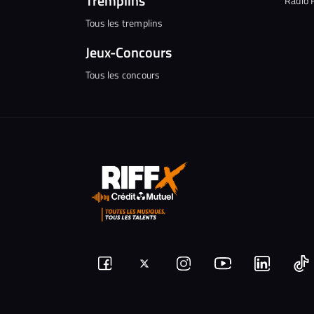
Tremplins
Radio 
Tous les tremplins
Jeux-Concours
Tous les concours
Suivez-
Suivez-
Nous
Nous
N
Nous
nous
rejoindre
rejoindr
nous
rejoindre
r