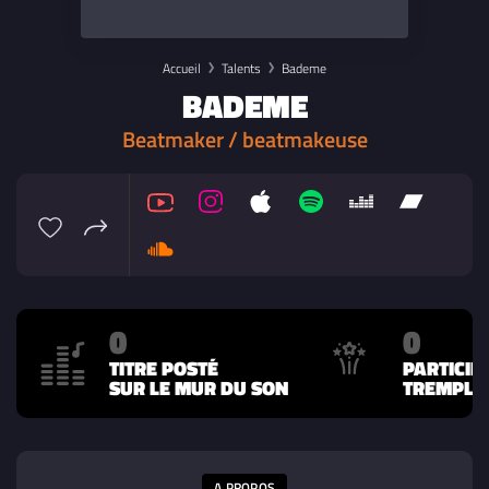
Accueil
Talents
Bademe
BADEME
Beatmaker / beatmakeuse
0
0
TITRE POSTÉ
PARTICIP
SUR LE MUR DU SON
TREMPLIN
A PROPOS