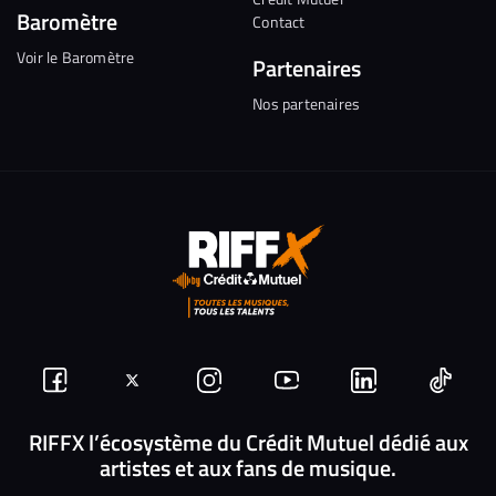
Baromètre
Contact
Voir le Baromètre
Partenaires
Nos partenaires
Suivez-
Suivez-
Nous
Nous
Nous
Nous
nous
nous
rejoindre
rejoindre
rejoindre
rejoi
RIFFX l’écosystème du Crédit Mutuel dédié aux
artistes et aux fans de musique.
sur
sur
sur
sur
sur
sur