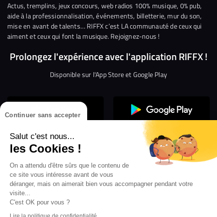
Facebook
Twitter
Instagram
YouTube
Linkedin
Tikto
Actus, tremplins, jeux concours, web radios 100% musique, 0% pub,
aide à la professionnalisation, événements, billetterie, mur du son,
mise en avant de talents… RIFFX c’est LA communauté de ceux qui
aiment et ceux qui font la musique. Rejoignez-nous !
Prolongez l'expérience avec l'application RIFFX !
Disponible sur l'App Store et Google Play
Continuer sans accepter
Salut c'est nous...
les Cookies !
Confidentialité
Gestion des cookies
On a attendu d'être sûrs que le contenu de
ce site vous intéresse avant de vous
Conditions générales d’utilisation
Mentions légales
déranger, mais on aimerait bien vous accompagner pendant votre
visite...
Aide en ligne
Crédit Mutuel
Inscription
×
ouvrez les webradios RIFFX
C'est OK pour vous ?
Accessibilité : non conforme
ez en exclusivité sur VIBES le titre de la révé
Lire la politique de confidentialité