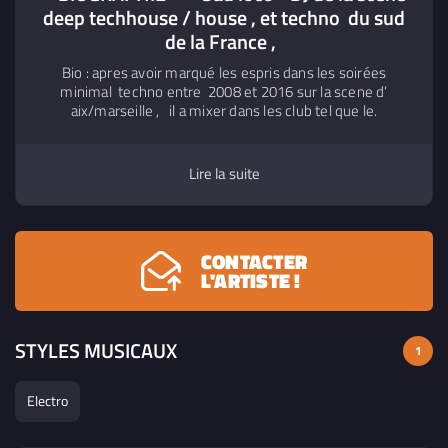
deep techhouse / house , et techno du sud
de la France ,
Bio : apres avoir marqué les espris dans les soirées
minimal techno entre 2008 et 2016 sur la scene d’
aix/marseille , il a mixer dans les club tel que le.
SPARTACUS CLUB , le Mistal , le Bazar ou des artistes de
renommés mondial on mixer tel que Miss kittin ,Paul
Kalkbrenner, olivier huntemann , stephan bonzin , loco dice
Lire la suite
... et j’en passe ..il a fait danser la foule dans les plus gros
clubs de la cote d'azur ! Jusqu’en 2016 .. , en jouant au
côté de Chicks Luv Us , Ciril.M , Greg Delon , Joris Delacroix
et d'autre artistes dans Sud de la France .
CONTACTER
L'ARTISTE !
STYLES MUSICAUX
1
Electro