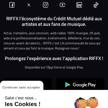
Suivez-
Suivez-
Nous
Nous
Nous
Nous
nous
nous
rejoindre
rejoindre
rejoindre
rejoi
RIFFX l’écosystème du Crédit Mutuel dédié aux
artistes et aux fans de musique.
sur
sur
sur
sur
sur
sur
Facebook
Twitter
Instagram
YouTube
Linkedin
Tikto
Actus, tremplins, jeux concours, web radios 100% musique, 0% pub,
aide à la professionnalisation, événements, billetterie, mur du son,
mise en avant de talents… RIFFX c’est LA communauté de ceux qui
aiment et ceux qui font la musique. Rejoignez-nous !
Prolongez l'expérience avec l'application RIFFX !
Disponible sur l'App Store et Google Play
Continuer sans accepter
Salut c'est nous...
les Cookies !