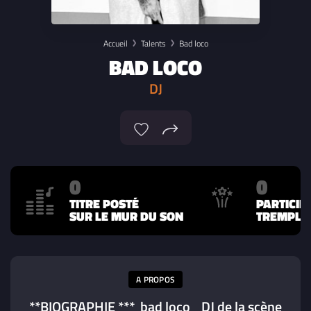
Accueil
Talents
Bad loco
BAD LOCO
DJ
0
0
TITRE POSTÉ
PARTICIP
SUR LE MUR DU SON
TREMPLIN
A PROPOS
**BIOGRAPHIE *** bad loco DJ de la scène