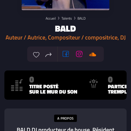
Accueil
Talents
BALD
BALD
Auteur / Autrice, Compositeur / compositrice, DJ
0
0
TITRE POSTÉ
PARTICIP
SUR LE MUR DU SON
TREMPLIN
A PROPOS
BALD DJ producteur de house, Résident