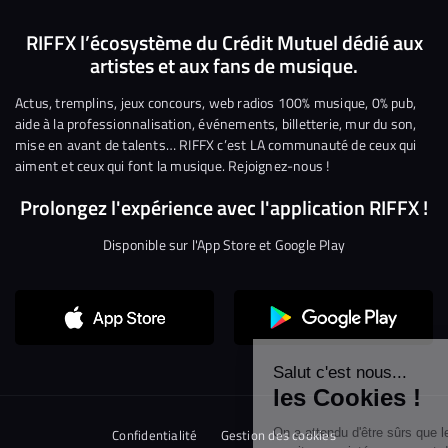
Suivez-
Suivez-
Nous
Nous
Nous
Nous
nous
nous
rejoindre
rejoindre
rejoindre
rejoi
RIFFX l’écosystème du Crédit Mutuel dédié aux
artistes et aux fans de musique.
sur
sur
sur
sur
sur
sur
Facebook
Twitter
Instagram
YouTube
Linkedin
Tikto
Actus, tremplins, jeux concours, web radios 100% musique, 0% pub,
aide à la professionnalisation, événements, billetterie, mur du son,
mise en avant de talents… RIFFX c’est LA communauté de ceux qui
aiment et ceux qui font la musique. Rejoignez-nous !
Prolongez l'expérience avec l'application RIFFX !
Disponible sur l'App Store et Google Play
Continuer sans accepter
Salut c'est nous...
les Cookies !
Confidentialité
Gestion des cookies
On a attendu d'être sûrs que le contenu de