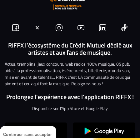
Suivez-
Suivez-
Nous
Nous
Nous
Nous
nous
nous
rejoindre
rejoindre
rejoindre
rejoi
RIFFX l’écosystème du Crédit Mutuel dédié aux
artistes et aux fans de musique.
sur
sur
sur
sur
sur
sur
Facebook
Twitter
Instagram
YouTube
Linkedin
Tikto
Actus, tremplins, jeux concours, web radios 100% musique, 0% pub,
aide à la professionnalisation, événements, billetterie, mur du son,
mise en avant de talents… RIFFX c’est LA communauté de ceux qui
aiment et ceux qui font la musique. Rejoignez-nous !
Prolongez l'expérience avec l'application RIFFX !
Disponible sur l'App Store et Google Play
Continuer sans accepter