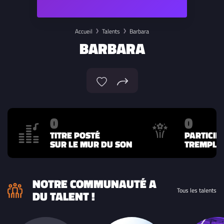
Accueil
Talents
Barbara
BARBARA
0
0
TITRE POSTÉ
PARTICIP
SUR LE MUR DU SON
TREMPLIN
NOTRE COMMUNAUTÉ A
Tous les talents
DU TALENT !