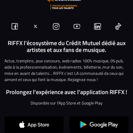
Suivez-
Suivez-
Nous
Nous
Nous
Nous
nous
nous
rejoindre
rejoindre
rejoindre
rejoi
RIFFX l’écosystème du Crédit Mutuel dédié aux
artistes et aux fans de musique.
sur
sur
sur
sur
sur
sur
Facebook
Twitter
Instagram
YouTube
Linkedin
Tikto
Actus, tremplins, jeux concours, web radios 100% musique, 0% pub,
aide à la professionnalisation, événements, billetterie, mur du son,
mise en avant de talents… RIFFX c’est LA communauté de ceux qui
aiment et ceux qui font la musique. Rejoignez-nous !
Prolongez l'expérience avec l'application RIFFX !
Disponible sur l'App Store et Google Play