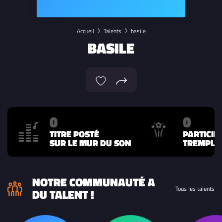
Accueil
Talents
basile
BASILE
0
0
TITRE POSTÉ
PARTICIP
SUR LE MUR DU SON
TREMPLIN
NOTRE COMMUNAUTÉ A
Tous les talents
DU TALENT !