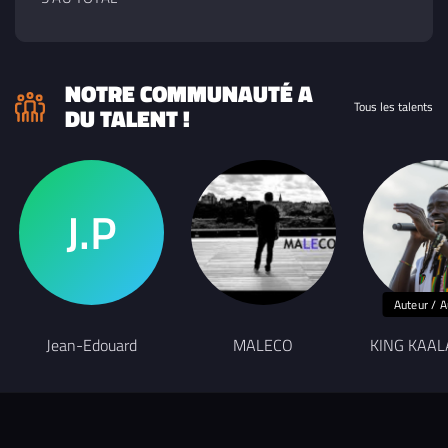
NOTRE COMMUNAUTÉ A
Tous les talents
DU TALENT !
Auteur / A
Jean-Edouard
MALECO
KING KAAL