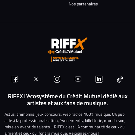
Nos partenaires
Suivez-
Suivez-
Nous
Nous
Nous
Nous
nous
nous
rejoindre
rejoindre
rejoindre
rejoi
RIFFX l’écosystème du Crédit Mutuel dédié aux
artistes et aux fans de musique.
sur
sur
sur
sur
sur
sur
Facebook
Twitter
Instagram
YouTube
Linkedin
Tikto
Actus, tremplins, jeux concours, web radios 100% musique, 0% pub,
aide à la professionnalisation, événements, billetterie, mur du son,
mise en avant de talents… RIFFX c’est LA communauté de ceux qui
aiment et ceux qui font la musique. Rejoignez-nous !