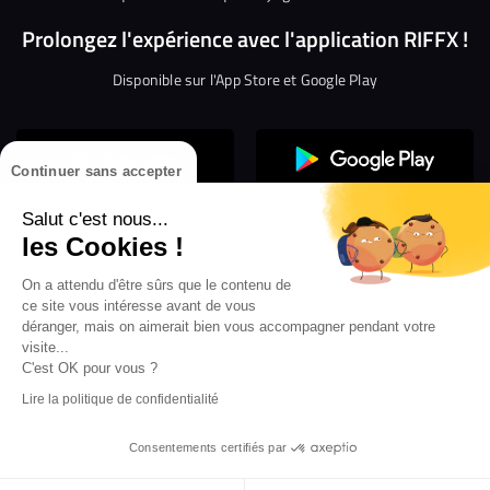
Prolongez l'expérience avec l'application RIFFX !
Disponible sur l'App Store et Google Play
Continuer sans accepter
Salut c'est nous...
les Cookies !
Confidentialité
Gestion des cookies
On a attendu d'être sûrs que le contenu de
ce site vous intéresse avant de vous
Conditions générales d’utilisation
Mentions légales
déranger, mais on aimerait bien vous accompagner pendant votre
visite...
Aide en ligne
Crédit Mutuel
Inscription
×
ouvrez les webradios RIFFX
C'est OK pour vous ?
Accessibilité : non conforme
ez en exclusivité sur VIBES le titre de la révé
Lire la politique de confidentialité
Politique de divulgation de vulnérabilités
tion RIFFX DJ DROZO, "One More Time" (feat.
er x MC Luana)
Consentements certifiés par
...