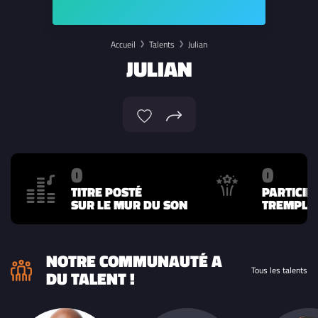
Accueil
Talents
Julian
JULIAN
0
0
TITRE POSTÉ
PARTICIP
SUR LE MUR DU SON
TREMPLIN
NOTRE COMMUNAUTÉ A
Tous les talents
DU TALENT !