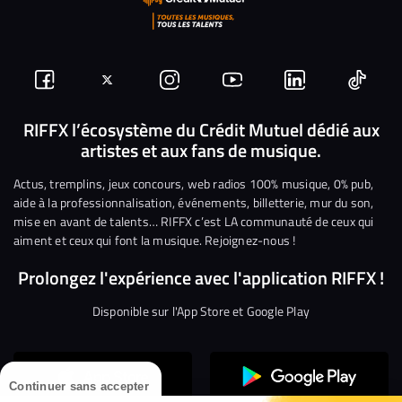
Suivez-
Suivez-
Nous
Nous
Nous
Nous
nous
nous
rejoindre
rejoindre
rejoindre
rejoi
RIFFX l’écosystème du Crédit Mutuel dédié aux
artistes et aux fans de musique.
sur
sur
sur
sur
sur
sur
Facebook
Twitter
Instagram
YouTube
Linkedin
Tikto
Actus, tremplins, jeux concours, web radios 100% musique, 0% pub,
aide à la professionnalisation, événements, billetterie, mur du son,
mise en avant de talents… RIFFX c’est LA communauté de ceux qui
aiment et ceux qui font la musique. Rejoignez-nous !
Prolongez l'expérience avec l'application RIFFX !
Disponible sur l'App Store et Google Play
Continuer sans accepter