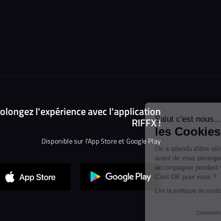
Continuer sans accepter
olongez l'expérience avec l'application
Salut c'est nous...
RIFFX !
les Cookies !
Disponible sur l'App Store et Google Play
On a attendu d'être sûrs que le contenu
de ce site vous intéresse avant de
vous déranger, mais on aimerait bien vous accompagner pendant
votre visite...
C'est OK pour vous ?
Lire la politique de confidentialité
Consentements certifiés par