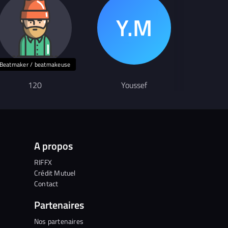
Beatmaker / beatmakeuse
120
Youssef
FRENZ
A propos
RIFFX
Crédit Mutuel
Contact
Partenaires
Nos partenaires