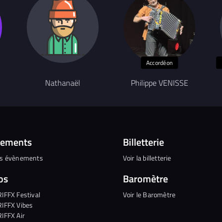
Accordéon
Nathanaël
Philippe VENISSE
nements
Billetterie
es évènements
Voir la billetterie
os
Baromètre
RIFFX Festival
Voir le Baromètre
RIFFX Vibes
RIFFX Air