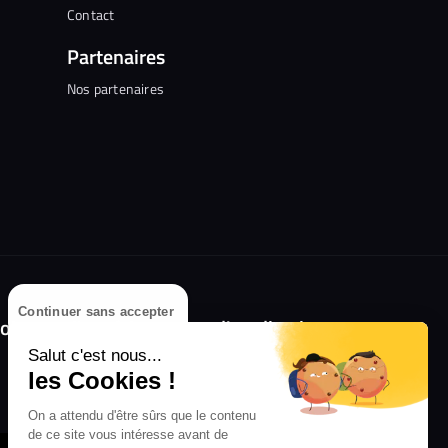
Contact
Partenaires
Nos partenaires
Continuer sans accepter
olongez l'expérience avec l'application
RIFFX !
Salut c'est nous...
les Cookies !
Disponible sur l'App Store et Google Play
On a attendu d'être sûrs que le contenu
de ce site vous intéresse avant de