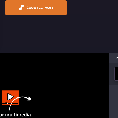
ÉCOUTEZ-MOI !
Ti
ur multimedia