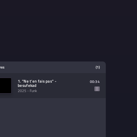
tres
(1)
1. "Ne t'en fais pas" -
00:34
besufekad
2025
- Funk