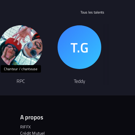
Tous les talents
Chanteur / chanteuse
G
RPC
Teddy
Ton
A propos
RIFFX
Crédit Mutuel