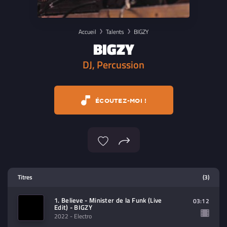
Accueil
Talents
BIGZY
BIGZY
DJ, Percussion
ÉCOUTEZ-MOI !
Lecteur multimedia
Titres
(3)
Sélectionnez dans la playlist un
contenu à lire (audio/video)
1. Believe - Minister de la Funk (Live
03:12
Edit) - BIGZY
2022
- Electro