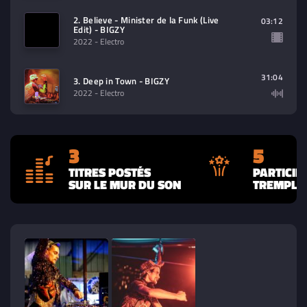
2. Believe - Minister de la Funk (Live
03:12
Edit) - BIGZY
2022
- Electro
31:04
3. Deep in Town - BIGZY
2022
- Electro
3
5
TITRES POSTÉS
PARTICIP
SUR LE MUR DU SON
TREMPLIN