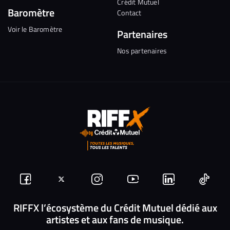
Crédit Mutuel
Baromètre
Contact
Voir le Baromètre
Partenaires
Nos partenaires
Suivez-
Suivez-
Nous
Nous
Nous
Nous
nous
nous
rejoindre
rejoindre
rejoindre
rejoi
RIFFX l’écosystème du Crédit Mutuel dédié aux
artistes et aux fans de musique.
sur
sur
sur
sur
sur
sur