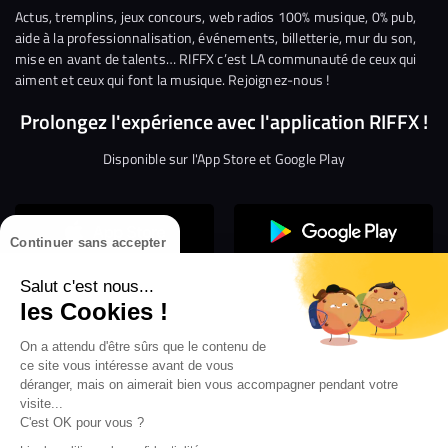
Facebook
Twitter
Instagram
YouTube
Linkedin
Tikto
Actus, tremplins, jeux concours, web radios 100% musique, 0% pub,
aide à la professionnalisation, événements, billetterie, mur du son,
mise en avant de talents… RIFFX c’est LA communauté de ceux qui
aiment et ceux qui font la musique. Rejoignez-nous !
Prolongez l'expérience avec l'application RIFFX !
Disponible sur l'App Store et Google Play
Continuer sans accepter
Salut c'est nous...
les Cookies !
On a attendu d'être sûrs que le contenu de
Confidentialité
Gestion des cookies
ce site vous intéresse avant de vous
Conditions générales d’utilisation
Mentions légales
déranger, mais on aimerait bien vous accompagner pendant votre
visite...
Aide en ligne
Crédit Mutuel
Inscription
×
ouvrez les webradios RIFFX
C'est OK pour vous ?
Accessibilité : non conforme