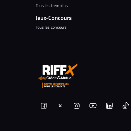
Tous les tremplins
Jeux-Concours
Tous les concours
Suivez-
Suivez-
Nous
Nous
N
Nous
nous
rejoindre
rejoindr
nous
rejoindre
r
sur
sur
sur
sur
sur
s