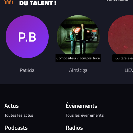
DU TALENT !
Compositeur / compositrice
Guitare éle
Patricia
Almáciga
LIE
Actus
Évènements
Toutes les actus
Tous les évènements
Podcasts
Radios