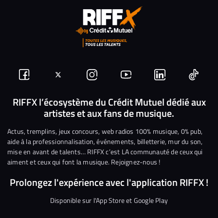
Suivez-
Suivez-
Nous
Nous
Nous
Nous
nous
nous
rejoindre
rejoindre
rejoindre
rejoi
RIFFX l’écosystème du Crédit Mutuel dédié aux
artistes et aux fans de musique.
sur
sur
sur
sur
sur
sur
Facebook
Twitter
Instagram
YouTube
Linkedin
Tikto
Actus, tremplins, jeux concours, web radios 100% musique, 0% pub,
aide à la professionnalisation, événements, billetterie, mur du son,
mise en avant de talents… RIFFX c’est LA communauté de ceux qui
aiment et ceux qui font la musique. Rejoignez-nous !
Prolongez l'expérience avec l'application RIFFX !
Disponible sur l'App Store et Google Play