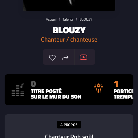
Accueil
Talents
BLOUZY
BLOUZY
Chanteur / chanteuse
0
1
TITRE POSTÉ
PARTICIP
SUR LE MUR DU SON
TREMPLIN
A PROPOS
Chanteur Rnb,soûl