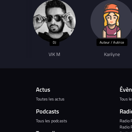
DJ
Auteur / Autrice
VIK M
Karilyne
Actus
Évè
Toutes les actus
Tous l
Podcasts
Radi
Tous les podcasts
Radio 
Radio 