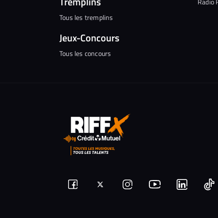
Tremplins
Radio 
Tous les tremplins
Jeux-Concours
Tous les concours
Suivez-
Suivez-
Nous
Nous
N
Nous
nous
rejoindre
rejoindr
nous
rejoindre
r