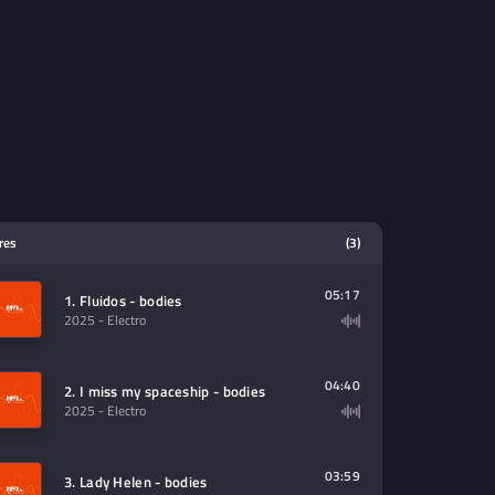
tres
(3)
05:17
1. Fluidos - bodies
2025
- Electro
04:40
2. I miss my spaceship - bodies
2025
- Electro
03:59
3. Lady Helen - bodies