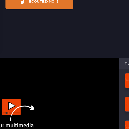
ÉCOUTEZ-MOI !
Ti
ur multimedia