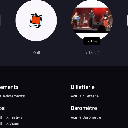
Guitare
Kriill
ATINGO
nements
Billetterie
es évènements
Voir la billetterie
os
Baromètre
RIFFX Festival
Voir le Baromètre
RIFFX Vibes