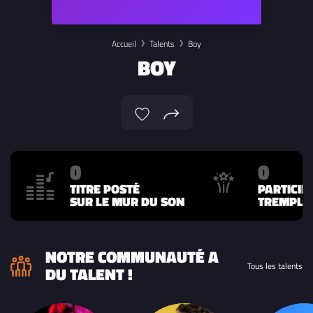
Accueil
Talents
Boy
BOY
0
0
TITRE POSTÉ
PARTICIP
SUR LE MUR DU SON
TREMPLIN
NOTRE COMMUNAUTÉ A
Tous les talents
DU TALENT !