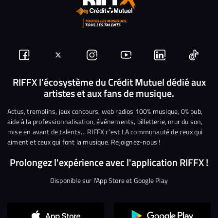
Suivez-
Suivez-
Nous
Nous
Nous
Nous
nous
nous
rejoindre
rejoindre
rejoindre
rejoi
RIFFX l’écosystème du Crédit Mutuel dédié aux
artistes et aux fans de musique.
sur
sur
sur
sur
sur
sur
Facebook
Twitter
Instagram
YouTube
Linkedin
Tikto
Actus, tremplins, jeux concours, web radios 100% musique, 0% pub,
aide à la professionnalisation, événements, billetterie, mur du son,
mise en avant de talents… RIFFX c’est LA communauté de ceux qui
aiment et ceux qui font la musique. Rejoignez-nous !
Prolongez l'expérience avec l'application RIFFX !
Disponible sur l'App Store et Google Play