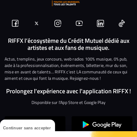
Suivez-
Suivez-
Nous
Nous
Nous
Nous
nous
nous
rejoindre
rejoindre
rejoindre
rejoi
RIFFX l’écosystème du Crédit Mutuel dédié aux
artistes et aux fans de musique.
sur
sur
sur
sur
sur
sur
Facebook
Twitter
Instagram
YouTube
Linkedin
Tikto
Actus, tremplins, jeux concours, web radios 100% musique, 0% pub,
aide à la professionnalisation, événements, billetterie, mur du son,
mise en avant de talents… RIFFX c’est LA communauté de ceux qui
aiment et ceux qui font la musique. Rejoignez-nous !
Prolongez l'expérience avec l'application RIFFX !
Disponible sur l'App Store et Google Play
Continuer sans accepter