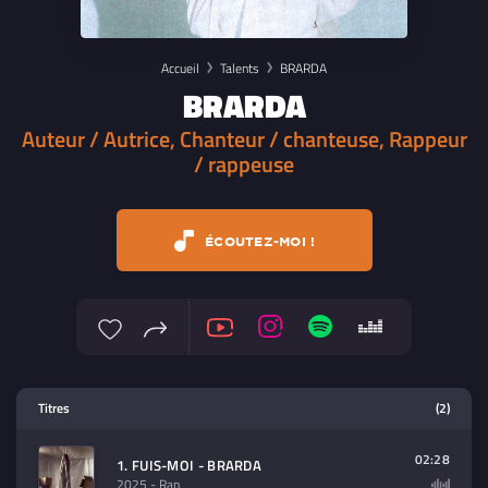
Accueil
Talents
BRARDA
BRARDA
Auteur / Autrice, Chanteur / chanteuse, Rappeur
/ rappeuse
ÉCOUTEZ-MOI !
Lecteur multimedia
Titres
(2)
Sélectionnez dans la playlist un
contenu à lire (audio/video)
02:28
1. FUIS-MOI - BRARDA
2025
- Rap