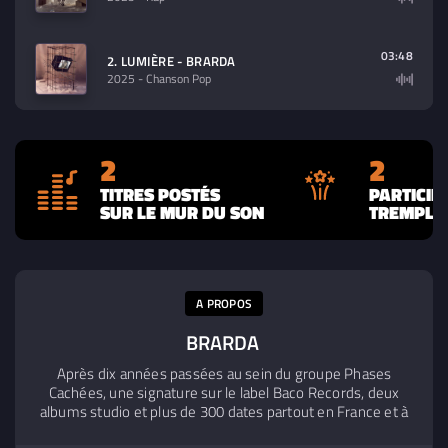
03:48
2. LUMIÈRE - BRARDA
2025
- Chanson Pop
2
2
TITRES POSTÉS
PARTICIP
SUR LE MUR DU SON
TREMPLIN
A PROPOS
BRARDA
Après dix années passées au sein du groupe Phases
Cachées, une signature sur le label Baco Records, deux
albums studio et plus de 300 dates partout en France et à
l’étranger, celui qu’on appelait D’Clik s’est depuis affirmé