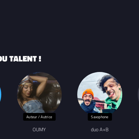
U TALENT !
Auteur / Autrice
Saxophone
OUMY
duo A+B