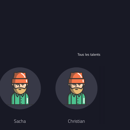
Tous les talents
Sacha
Christian
m