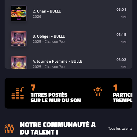
03:01
2. Unan - BULLE
2026
03:15
3. Obliger - BULLE
2025
- Chanson Pop
03:02
4. Journée FLemme - BULLE
2025
- Chanson Pop
7
1
02:50
5. Soirée Nostalgie - BULLE
2025
- Chanson Pop
TITRES POSTÉS
PARTICIP
SUR LE MUR DU SON
TREMPLIN
04:07
6. Méli Mélo - BULLE
2025
- Pop
NOTRE COMMUNAUTÉ A
Tous les talents
DU TALENT !
03:01
7. Capsule Temporelle - BULLE