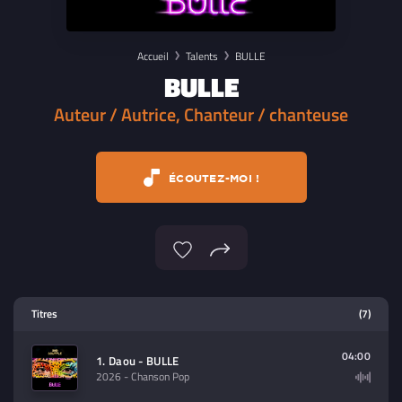
Accueil
Talents
BULLE
BULLE
Auteur / Autrice, Chanteur / chanteuse
ÉCOUTEZ-MOI !
Lecteur multimedia
Titres
(7)
Sélectionnez dans la playlist un
contenu à lire (audio/video)
04:00
1. Daou - BULLE
2026
- Chanson Pop