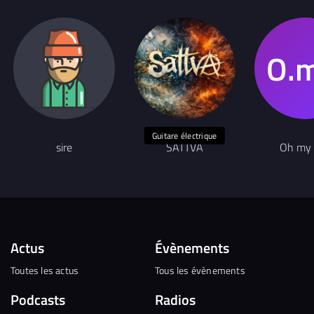
2024
- Chanson Pop
Guitare électrique
sire
SATTVA
Oh my 
Actus
Évènements
Toutes les actus
Tous les évènements
Podcasts
Radios