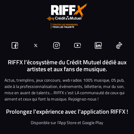
Suivez-
Suivez-
Nous
Nous
Nous
Nous
nous
nous
rejoindre
rejoindre
rejoindre
rejoi
RIFFX l’écosystème du Crédit Mutuel dédié aux
artistes et aux fans de musique.
sur
sur
sur
sur
sur
sur
Facebook
Twitter
Instagram
YouTube
Linkedin
Tikto
Actus, tremplins, jeux concours, web radios 100% musique, 0% pub,
aide à la professionnalisation, événements, billetterie, mur du son,
mise en avant de talents… RIFFX c’est LA communauté de ceux qui
aiment et ceux qui font la musique. Rejoignez-nous !
Prolongez l'expérience avec l'application RIFFX !
Disponible sur l'App Store et Google Play