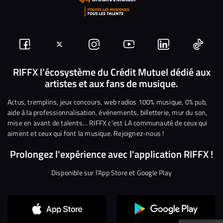
Suivez-
Suivez-
Nous
Nous
Nous
Nous
nous
nous
rejoindre
rejoindre
rejoindre
rejoi
RIFFX l’écosystème du Crédit Mutuel dédié aux
artistes et aux fans de musique.
sur
sur
sur
sur
sur
sur
Facebook
Twitter
Instagram
YouTube
Linkedin
Tikto
Actus, tremplins, jeux concours, web radios 100% musique, 0% pub,
aide à la professionnalisation, événements, billetterie, mur du son,
mise en avant de talents… RIFFX c’est LA communauté de ceux qui
aiment et ceux qui font la musique. Rejoignez-nous !
Prolongez l'expérience avec l'application RIFFX !
Disponible sur l'App Store et Google Play
Continuer sans accepter