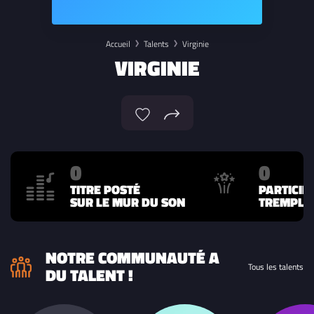
Accueil
Talents
Virginie
VIRGINIE
0
0
TITRE POSTÉ
PARTICIP
SUR LE MUR DU SON
TREMPLIN
NOTRE COMMUNAUTÉ A
Tous les talents
DU TALENT !