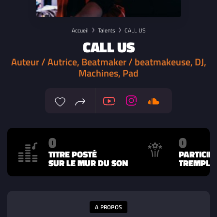
Accueil
Talents
CALL US
CALL US
Auteur / Autrice, Beatmaker / beatmakeuse, DJ,
Machines, Pad
0
0
TITRE POSTÉ
PARTICIP
SUR LE MUR DU SON
TREMPLIN
A PROPOS