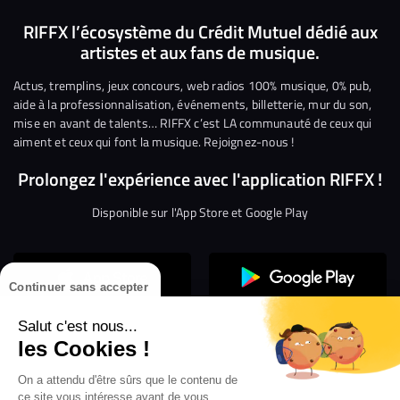
nous
nous
rejoindre
rejoindre
rejoindre
rejoi
RIFFX l’écosystème du Crédit Mutuel dédié aux
artistes et aux fans de musique.
sur
sur
sur
sur
sur
sur
Facebook
Twitter
Instagram
YouTube
Linkedin
Tikto
Actus, tremplins, jeux concours, web radios 100% musique, 0% pub,
aide à la professionnalisation, événements, billetterie, mur du son,
mise en avant de talents… RIFFX c’est LA communauté de ceux qui
aiment et ceux qui font la musique. Rejoignez-nous !
Prolongez l'expérience avec l'application RIFFX !
Disponible sur l'App Store et Google Play
Continuer sans accepter
Salut c'est nous...
les Cookies !
Confidentialité
Gestion des cookies
On a attendu d'être sûrs que le contenu de
ce site vous intéresse avant de vous