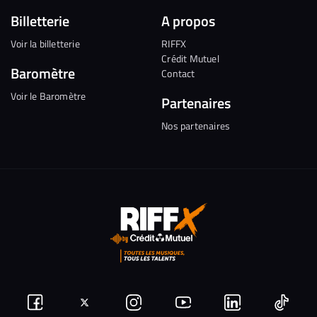
Billetterie
A propos
Voir la billetterie
RIFFX
Crédit Mutuel
Baromètre
Contact
Voir le Baromètre
Partenaires
Nos partenaires
Suivez-
Suivez-
Nous
Nous
Nous
Nous