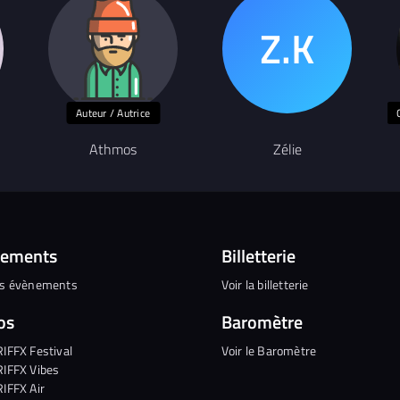
Auteur / Autrice
Athmos
Zélie
nements
Billetterie
es évènements
Voir la billetterie
os
Baromètre
RIFFX Festival
Voir le Baromètre
RIFFX Vibes
RIFFX Air