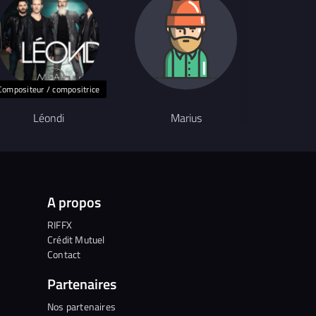
Compositeur / compositrice
Auteu
Léondi
Marius
Ca
A propos
RIFFX
Crédit Mutuel
Contact
Partenaires
Nos partenaires