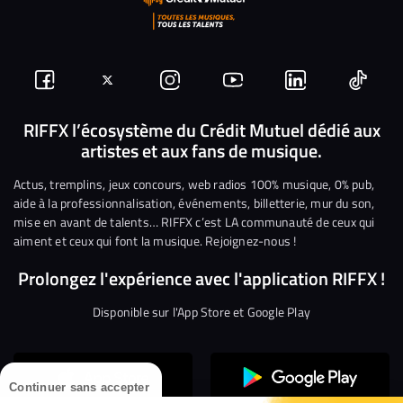
Suivez-
Suivez-
Nous
Nous
Nous
Nous
nous
nous
rejoindre
rejoindre
rejoindre
rejoi
RIFFX l’écosystème du Crédit Mutuel dédié aux
artistes et aux fans de musique.
sur
sur
sur
sur
sur
sur
Facebook
Twitter
Instagram
YouTube
Linkedin
Tikto
Actus, tremplins, jeux concours, web radios 100% musique, 0% pub,
aide à la professionnalisation, événements, billetterie, mur du son,
mise en avant de talents… RIFFX c’est LA communauté de ceux qui
aiment et ceux qui font la musique. Rejoignez-nous !
Prolongez l'expérience avec l'application RIFFX !
Disponible sur l'App Store et Google Play
Continuer sans accepter