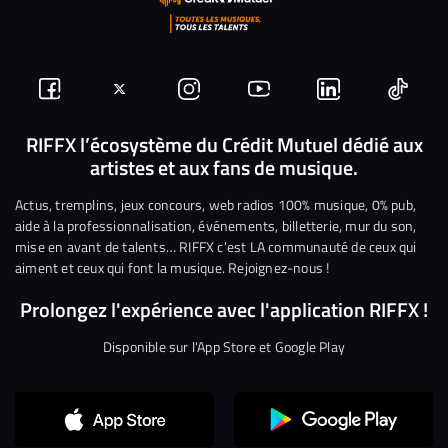
Suivez-
Suivez-
Nous
Nous
Nous
Nous
nous
nous
rejoindre
rejoindre
rejoindre
rejoi
RIFFX l’écosystème du Crédit Mutuel dédié aux
artistes et aux fans de musique.
sur
sur
sur
sur
sur
sur
Facebook
Twitter
Instagram
YouTube
Linkedin
Tikto
Actus, tremplins, jeux concours, web radios 100% musique, 0% pub,
aide à la professionnalisation, événements, billetterie, mur du son,
mise en avant de talents… RIFFX c’est LA communauté de ceux qui
aiment et ceux qui font la musique. Rejoignez-nous !
Prolongez l'expérience avec l'application RIFFX !
Disponible sur l'App Store et Google Play