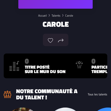
Accueil
Talents
Carole
CAROLE
0
0
TITRE POSTÉ
PARTICIP
SUR LE MUR DU SON
TREMPLIN
NOTRE COMMUNAUTÉ A
Tous les talents
DU TALENT !