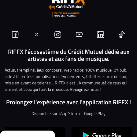
Suivez-
Suivez-
Nous
Nous
Nous
Nous
nous
nous
rejoindre
rejoindre
rejoindre
rejoi
RIFFX l’écosystème du Crédit Mutuel dédié aux
artistes et aux fans de musique.
sur
sur
sur
sur
sur
sur
Facebook
Twitter
Instagram
YouTube
Linkedin
Tikto
Actus, tremplins, jeux concours, web radios 100% musique, 0% pub,
aide à la professionnalisation, événements, billetterie, mur du son,
mise en avant de talents… RIFFX c’est LA communauté de ceux qui
aiment et ceux qui font la musique. Rejoignez-nous !
Prolongez l'expérience avec l'application RIFFX !
Disponible sur l'App Store et Google Play