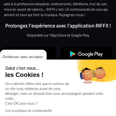
aide à la professionnalisation, événements, billetterie, mur du son,
mise en avant de talents… RIFFX c’est LA communauté de ceux qui
aiment et ceux qui font la musique. Rejoignez-nous !
Prolongez l'expérience avec l'application RIFFX !
Disponible sur l'App Store et Google Play
Continuer sans accepter
Salut c'est nous...
les Cookies !
On a attendu d'être sûrs que le contenu de
Confidentialité
Gestion des cookies
ce site vous intéresse avant de vous
Conditions générales d’utilisation
Mentions légales
déranger, mais on aimerait bien vous accompagner pendant votre
visite...
Aide en ligne
Crédit Mutuel
Inscription
×
ouvrez les webradios RIFFX
C'est OK pour vous ?
Accessibilité : non conforme
ez en exclusivité sur VIBES le titre de la révé
Lire la politique de confidentialité
Politique de divulgation de vulnérabilités