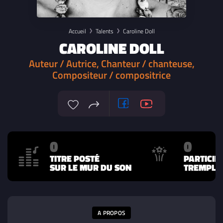
Accueil
Talents
Caroline Doll
CAROLINE DOLL
Auteur / Autrice, Chanteur / chanteuse,
Compositeur / compositrice
0
0
TITRE POSTÉ
PARTICIP
SUR LE MUR DU SON
TREMPLIN
A PROPOS