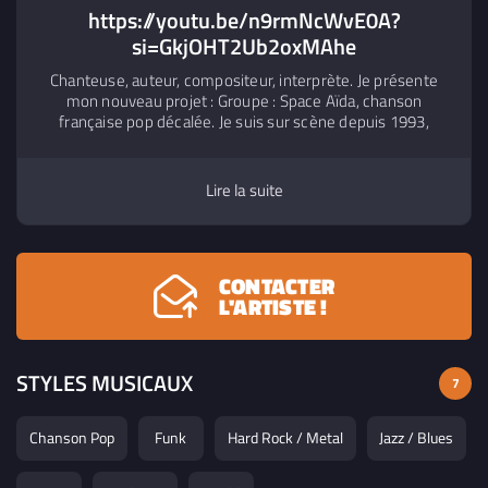
https://youtu.be/n9rmNcWvE0A?
si=GkjOHT2Ub2oxMAhe
Chanteuse, auteur, compositeur, interprète. Je présente
mon nouveau projet : Groupe : Space Aïda, chanson
française pop décalée. Je suis sur scène depuis 1993,
professionnelle depuis 2004.
Lire la suite
CONTACTER
L'ARTISTE !
STYLES MUSICAUX
7
Chanson Pop
Funk
Hard Rock / Metal
Jazz / Blues