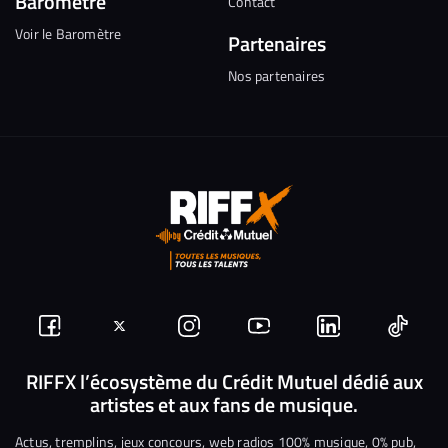
Baromètre
Contact
Voir le Baromètre
Partenaires
Nos partenaires
Suivez-
Suivez-
Nous
Nous
Nous
Nous
nous
nous
rejoindre
rejoindre
rejoindre
rejoi
RIFFX l’écosystème du Crédit Mutuel dédié aux
artistes et aux fans de musique.
sur
sur
sur
sur
sur
sur
Facebook
Twitter
Instagram
YouTube
Linkedin
Tikto
Actus, tremplins, jeux concours, web radios 100% musique, 0% pub,