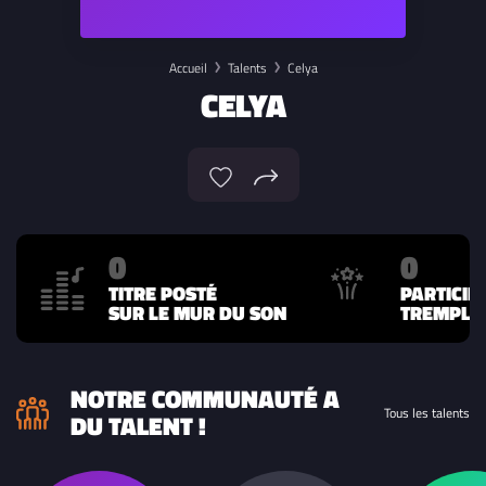
Accueil
Talents
Celya
CELYA
0
0
TITRE POSTÉ
PARTICIP
SUR LE MUR DU SON
TREMPLIN
NOTRE COMMUNAUTÉ A
Tous les talents
DU TALENT !