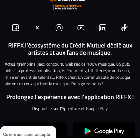
Suivez-
Suivez-
Nous
Nous
Nous
Nous
nous
nous
rejoindre
rejoindre
rejoindre
rejoi
RIFFX l’écosystème du Crédit Mutuel dédié aux
artistes et aux fans de musique.
sur
sur
sur
sur
sur
sur
Facebook
Twitter
Instagram
YouTube
Linkedin
Tikto
Actus, tremplins, jeux concours, web radios 100% musique, 0% pub,
aide à la professionnalisation, événements, billetterie, mur du son,
mise en avant de talents… RIFFX c’est LA communauté de ceux qui
aiment et ceux qui font la musique. Rejoignez-nous !
Prolongez l'expérience avec l'application RIFFX !
Disponible sur l'App Store et Google Play
Continuer sans accepter