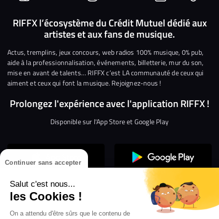
Suivez-
Suivez-
Nous
Nous
Nous
Nous
nous
nous
rejoindre
rejoindre
rejoindre
rejoi
RIFFX l’écosystème du Crédit Mutuel dédié aux
artistes et aux fans de musique.
sur
sur
sur
sur
sur
sur
Facebook
Twitter
Instagram
YouTube
Linkedin
Tikto
Actus, tremplins, jeux concours, web radios 100% musique, 0% pub,
aide à la professionnalisation, événements, billetterie, mur du son,
mise en avant de talents… RIFFX c’est LA communauté de ceux qui
aiment et ceux qui font la musique. Rejoignez-nous !
Prolongez l'expérience avec l'application RIFFX !
Disponible sur l'App Store et Google Play
Continuer sans accepter
Salut c'est nous...
les Cookies !
On a attendu d'être sûrs que le contenu de
Confidentialité
Gestion des cookies