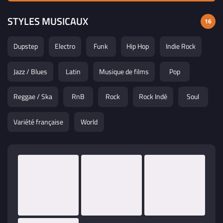
STYLES MUSICAUX
16
Dupstep
Electro
Funk
Hip Hop
Indie Rock
Jazz / Blues
Latin
Musique de films
Pop
Reggae / Ska
RnB
Rock
Rock Indé
Soul
Variété française
World