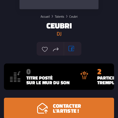
Accueil
Talents
Ceubri
CEUBRI
DJ
0
2
TITRE POSTÉ
PARTICIP
SUR LE MUR DU SON
TREMPLIN
CONTACTER
L'ARTISTE !