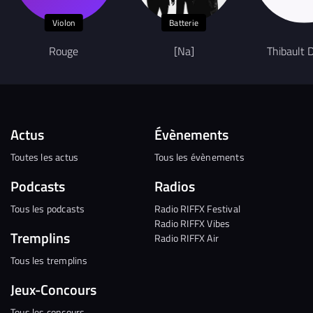
Violon
Batterie
Rouge
[Na]
Thibault 
Actus
Évènements
Toutes les actus
Tous les évènements
Podcasts
Radios
Tous les podcasts
Radio RIFFX Festival
Radio RIFFX Vibes
Tremplins
Radio RIFFX Air
Tous les tremplins
Jeux-Concours
Tous les concours