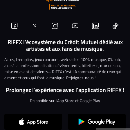
Suivez-
Suivez-
Nous
Nous
Nous
Nous
nous
nous
rejoindre
rejoindre
rejoindre
rejoi
RIFFX l’écosystème du Crédit Mutuel dédié aux
artistes et aux fans de musique.
sur
sur
sur
sur
sur
sur
Facebook
Twitter
Instagram
YouTube
Linkedin
Tikto
Actus, tremplins, jeux concours, web radios 100% musique, 0% pub,
aide à la professionnalisation, événements, billetterie, mur du son,
mise en avant de talents… RIFFX c’est LA communauté de ceux qui
aiment et ceux qui font la musique. Rejoignez-nous !
Prolongez l'expérience avec l'application RIFFX !
Disponible sur l'App Store et Google Play
Continuer sans accepter