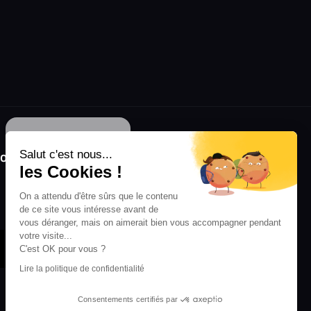
Continuer sans accepter
olongez l'expérience avec l'application
Salut c'est nous...
RIFFX !
les Cookies !
Disponible sur l'App Store et Google Play
On a attendu d'être sûrs que le contenu
de ce site vous intéresse avant de
vous déranger, mais on aimerait bien vous accompagner pendant
votre visite...
C'est OK pour vous ?
Lire la politique de confidentialité
Consentements certifiés par