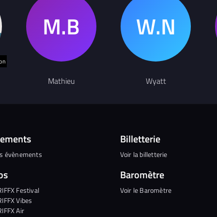
son
R
Mathieu
Wyatt
nements
Billetterie
es évènements
Voir la billetterie
os
Baromètre
RIFFX Festival
Voir le Baromètre
RIFFX Vibes
RIFFX Air