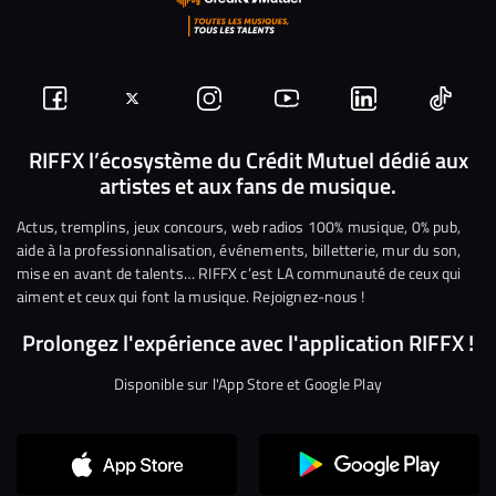
Suivez-
Suivez-
Nous
Nous
Nous
Nous
nous
nous
rejoindre
rejoindre
rejoindre
rejoi
RIFFX l’écosystème du Crédit Mutuel dédié aux
artistes et aux fans de musique.
sur
sur
sur
sur
sur
sur
Facebook
Twitter
Instagram
YouTube
Linkedin
Tikto
Actus, tremplins, jeux concours, web radios 100% musique, 0% pub,
aide à la professionnalisation, événements, billetterie, mur du son,
mise en avant de talents… RIFFX c’est LA communauté de ceux qui
aiment et ceux qui font la musique. Rejoignez-nous !
Prolongez l'expérience avec l'application RIFFX !
Disponible sur l'App Store et Google Play