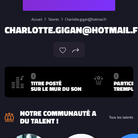
Accueil
Talents
Charlotte.gigan@hotmail.fr
CHARLOTTE.GIGAN@HOTMAIL.
0
0
TITRE POSTÉ
PARTICIP
SUR LE MUR DU SON
TREMPLIN
NOTRE COMMUNAUTÉ A
Tous les talents
DU TALENT !