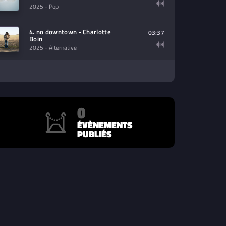
2025
- Pop
4. no downtown - Charlotte
03:37
Boin
2025
- Alternative
0
ÉVÈNEMENTS
PUBLIÉS