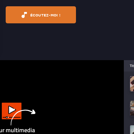
ÉCOUTEZ-MOI !
Ti
ur multimedia