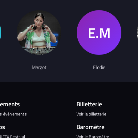
Margot
Elodie
nements
Billetterie
es évènements
Voir la billetterie
os
Baromètre
RIFFX Festival
Voir le Baromètre