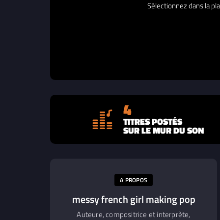
Sélectionnez dans la pla
4
TITRES POSTÉS
SUR LE MUR DU SON
A PROPOS
messy french girl making pop
Auteure, compositrice et interprète,