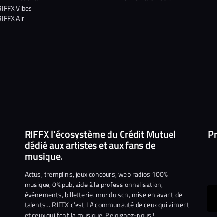
RIFFX Vibes
RIFFX Air
RIFFX l’écosystème du Crédit Mutuel
Pr
dédié aux artistes et aux fans de
musique.
Actus, tremplins, jeux concours, web radios 100%
musique, 0% pub, aide à la professionnalisation,
événements, billetterie, mur du son, mise en avant de
ous
talents… RIFFX c’est LA communauté de ceux qui aiment
et ceux qui font la musique. Rejoignez-nous !