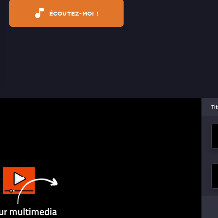
ÉCOUTEZ-MOI !
Ti
ur multimedia