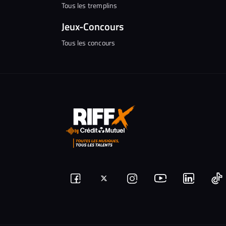
Tous les tremplins
Jeux-Concours
Tous les concours
Suivez-
Suivez-
Nous
Nous
N
Nous
nous
rejoindre
rejoindr
nous
rejoindre
r
sur
sur
sur
sur
sur
s