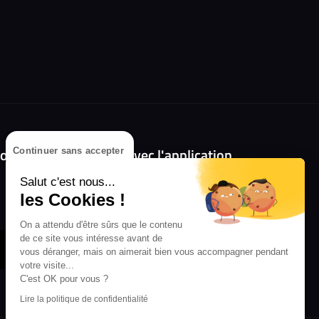
olongez l'expérience avec l'application
Continuer sans accepter
RIFFX !
Salut c'est nous...
Disponible sur l'App Store et Google Play
les Cookies !
On a attendu d'être sûrs que le contenu
de ce site vous intéresse avant de
vous déranger, mais on aimerait bien vous accompagner pendant
votre visite...
C'est OK pour vous ?
Lire la politique de confidentialité