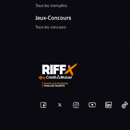
Tous les tremplins
Jeux-Concours
Tous les concours
Suivez-
Suivez-
Nous
Nous
N
Nous
nous
rejoindre
rejoindr
nous
rejoindre
r
sur
sur
sur
sur
sur
s