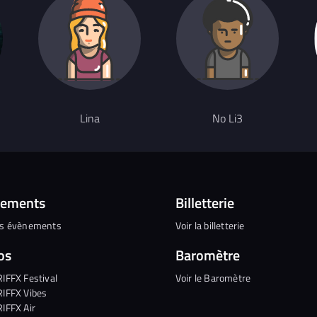
Lina
No Li3
nements
Billetterie
es évènements
Voir la billetterie
os
Baromètre
RIFFX Festival
Voir le Baromètre
RIFFX Vibes
RIFFX Air