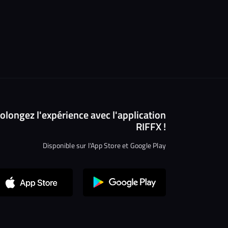
Continuer sans accepter
olongez l'expérience avec l'application
RIFFX !
Salut c'est nous...
les Cookies !
Disponible sur l'App Store et Google Play
On a attendu d'être sûrs que le contenu
de ce site vous intéresse avant de
vous déranger, mais on aimerait bien vous accompagner pendant
votre visite...
C'est OK pour vous ?
Lire la politique de confidentialité