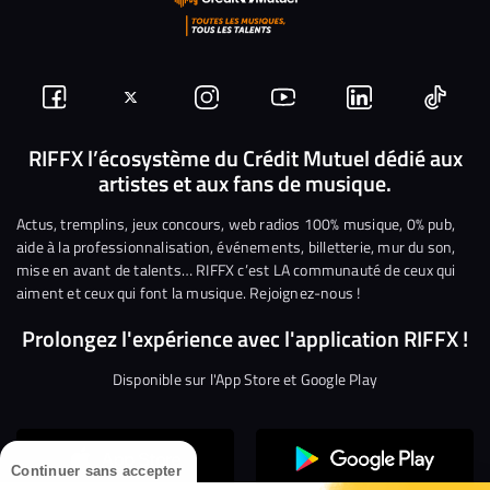
Suivez-
Suivez-
Nous
Nous
Nous
Nous
nous
nous
rejoindre
rejoindre
rejoindre
rejoi
RIFFX l’écosystème du Crédit Mutuel dédié aux
artistes et aux fans de musique.
sur
sur
sur
sur
sur
sur
Facebook
Twitter
Instagram
YouTube
Linkedin
Tikto
Actus, tremplins, jeux concours, web radios 100% musique, 0% pub,
aide à la professionnalisation, événements, billetterie, mur du son,
mise en avant de talents… RIFFX c’est LA communauté de ceux qui
aiment et ceux qui font la musique. Rejoignez-nous !
Prolongez l'expérience avec l'application RIFFX !
Disponible sur l'App Store et Google Play
Continuer sans accepter