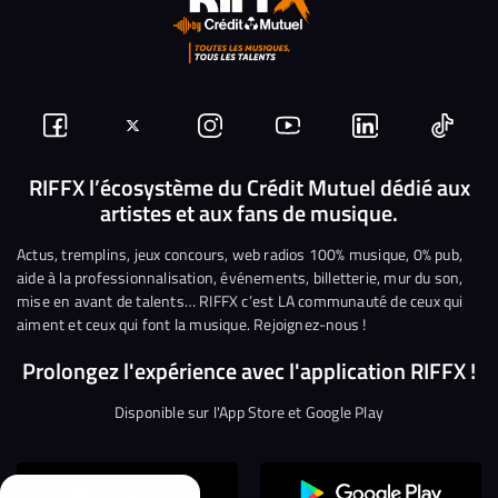
Suivez-
Suivez-
Nous
Nous
Nous
Nous
nous
nous
rejoindre
rejoindre
rejoindre
rejoi
RIFFX l’écosystème du Crédit Mutuel dédié aux
artistes et aux fans de musique.
sur
sur
sur
sur
sur
sur
Facebook
Twitter
Instagram
YouTube
Linkedin
Tikto
Actus, tremplins, jeux concours, web radios 100% musique, 0% pub,
aide à la professionnalisation, événements, billetterie, mur du son,
mise en avant de talents… RIFFX c’est LA communauté de ceux qui
aiment et ceux qui font la musique. Rejoignez-nous !
Prolongez l'expérience avec l'application RIFFX !
Disponible sur l'App Store et Google Play