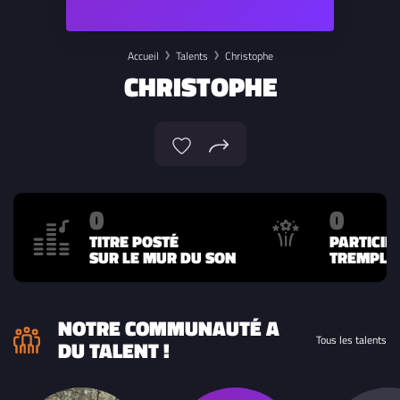
Accueil
Talents
Christophe
CHRISTOPHE
0
0
TITRE POSTÉ
PARTICIP
SUR LE MUR DU SON
TREMPLIN
NOTRE COMMUNAUTÉ A
Tous les talents
DU TALENT !