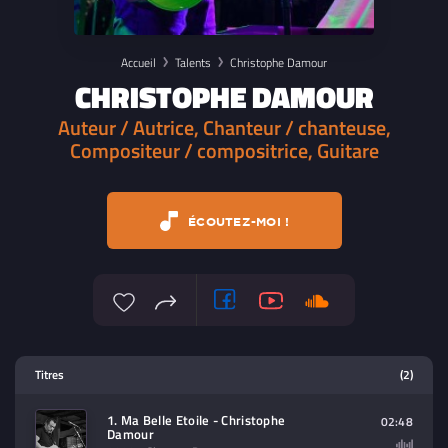
Accueil
Talents
Christophe Damour
CHRISTOPHE DAMOUR
Auteur / Autrice, Chanteur / chanteuse,
Compositeur / compositrice, Guitare
ÉCOUTEZ-MOI !
Lecteur multimedia
Titres
(2)
Sélectionnez dans la playlist un
contenu à lire (audio/video)
1. Ma Belle Etoile - Christophe
02:48
Damour