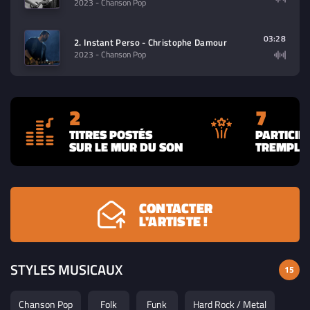
2023
- Chanson Pop
03:28
2. Instant Perso - Christophe Damour
2023
- Chanson Pop
2
7
TITRES POSTÉS
PARTICIP
SUR LE MUR DU SON
TREMPLIN
CONTACTER
L'ARTISTE !
STYLES MUSICAUX
15
Chanson Pop
Folk
Funk
Hard Rock / Metal