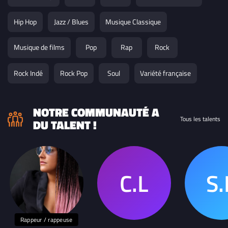
Hip Hop
Jazz / Blues
Musique Classique
Musique de films
Pop
Rap
Rock
Rock Indé
Rock Pop
Soul
Variété française
NOTRE COMMUNAUTÉ A
Tous les talents
DU TALENT !
Rappeur / rappeuse