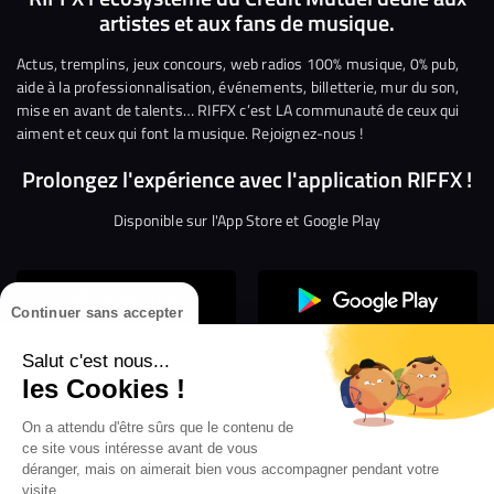
artistes et aux fans de musique.
sur
sur
sur
sur
sur
sur
Facebook
Twitter
Instagram
YouTube
Linkedin
Tikto
Actus, tremplins, jeux concours, web radios 100% musique, 0% pub,
aide à la professionnalisation, événements, billetterie, mur du son,
mise en avant de talents… RIFFX c’est LA communauté de ceux qui
aiment et ceux qui font la musique. Rejoignez-nous !
Prolongez l'expérience avec l'application RIFFX !
Disponible sur l'App Store et Google Play
Continuer sans accepter
Salut c'est nous...
les Cookies !
On a attendu d'être sûrs que le contenu de
Confidentialité
Gestion des cookies
ce site vous intéresse avant de vous
Conditions générales d’utilisation
Mentions légales
déranger, mais on aimerait bien vous accompagner pendant votre
visite...