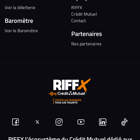
Voir la billetterie
RIFFX
Crédit Mutuel
Baromètre
Contact
Voir le Baromètre
Partenaires
Nos partenaires
Suivez-
Suivez-
Nous
Nous
Nous
Nous
nous
nous
rejoindre
rejoindre
rejoindre
rejoi
RIFFX l’écosystème du Crédit Mutuel dédié aux