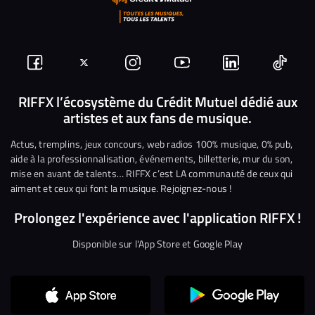
Suivez-
Suivez-
Nous
Nous
Nous
Nous
nous
nous
rejoindre
rejoindre
rejoindre
rejoi
RIFFX l’écosystème du Crédit Mutuel dédié aux
artistes et aux fans de musique.
sur
sur
sur
sur
sur
sur
Facebook
Twitter
Instagram
YouTube
Linkedin
Tikto
Actus, tremplins, jeux concours, web radios 100% musique, 0% pub,
aide à la professionnalisation, événements, billetterie, mur du son,
mise en avant de talents… RIFFX c’est LA communauté de ceux qui
aiment et ceux qui font la musique. Rejoignez-nous !
Prolongez l'expérience avec l'application RIFFX !
Disponible sur l'App Store et Google Play