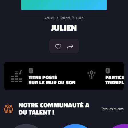
Accueil
Talents
Julien
JULIEN
0
0
TITRE POSTÉ
PARTICIP
SUR LE MUR DU SON
TREMPLIN
NOTRE COMMUNAUTÉ A
Tous les talents
DU TALENT !