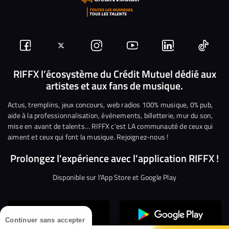
Suivez-
Suivez-
Nous
Nous
Nous
Nous
nous
nous
rejoindre
rejoindre
rejoindre
rejoi
RIFFX l’écosystème du Crédit Mutuel dédié aux
artistes et aux fans de musique.
sur
sur
sur
sur
sur
sur
Facebook
Twitter
Instagram
YouTube
Linkedin
Tikto
Actus, tremplins, jeux concours, web radios 100% musique, 0% pub,
aide à la professionnalisation, événements, billetterie, mur du son,
mise en avant de talents… RIFFX c’est LA communauté de ceux qui
aiment et ceux qui font la musique. Rejoignez-nous !
Prolongez l'expérience avec l'application RIFFX !
Disponible sur l'App Store et Google Play
Continuer sans accepter