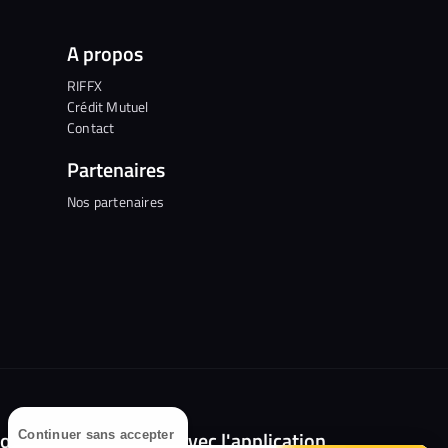
A propos
RIFFX
Crédit Mutuel
Contact
Partenaires
Nos partenaires
olongez l'expérience avec l'application
Continuer sans accepter