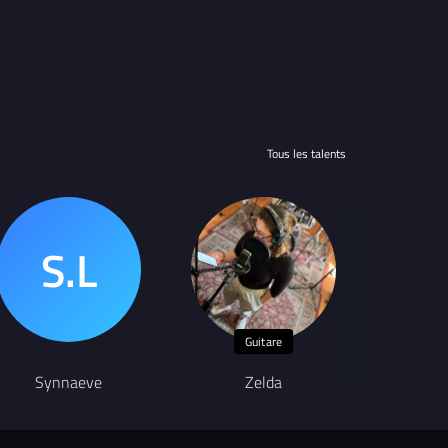
Tous les talents
Guitare
Synnaeve
Zelda
V