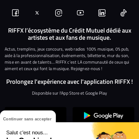
Suivez-
Suivez-
Nous
Nous
Nous
Nous
nous
nous
rejoindre
rejoindre
rejoindre
rejoi
RIFFX l’écosystème du Crédit Mutuel dédié aux
artistes et aux fans de musique.
sur
sur
sur
sur
sur
sur
Facebook
Twitter
Instagram
YouTube
Linkedin
Tikto
Actus, tremplins, jeux concours, web radios 100% musique, 0% pub,
aide à la professionnalisation, événements, billetterie, mur du son,
mise en avant de talents… RIFFX c’est LA communauté de ceux qui
aiment et ceux qui font la musique. Rejoignez-nous !
Prolongez l'expérience avec l'application RIFFX !
Disponible sur l'App Store et Google Play
Continuer sans accepter
Salut c'est nous...