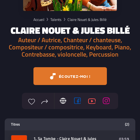
Accueil
Talents
Claire Nouet & Jules Billé
CLAIRE NOUET & JULES BILLÉ
Auteur / Autrice, Chanteur / chanteuse,
Compositeur / compositrice, Keyboard, Piano,
Contrebasse, violoncelle, Percussion
ÉCOUTEZ-MOI !
Lecteur multimedia
Titres
(2)
Sélectionnez dans la playlist un
contenu à lire (audio/video)
1. Sa Tombe - Claire Nouet & Jules
03:59