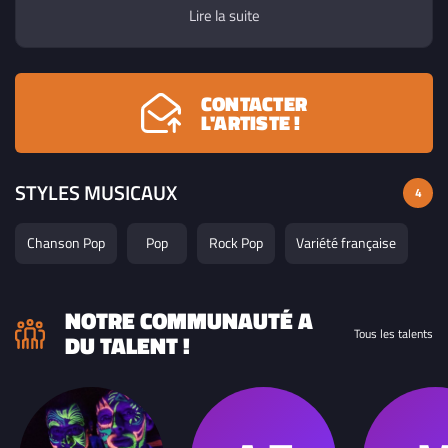
de références musicales, les deux complices proposent
Lire la suite
des compositions originales sophistiquées et entêtantes.
CONTACTER
L'ARTISTE !
STYLES MUSICAUX
4
Chanson Pop
Pop
Rock Pop
Variété française
NOTRE COMMUNAUTÉ A
Tous les talents
DU TALENT !