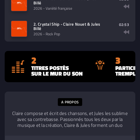
Billé
2026
- Variété française
2. Crystal Ship - Claire Nouet & Jules
02:53
Billé
2026
- Rock Pop
2
3
TITRES POSTÉS
PARTICIP
SUR LE MUR DU SON
TREMPLIN
A PROPOS
Claire compose et écrit des chansons, et Jules les sublime
avec sa contrebasse. Passionnés tous les deux par la
musique et la création, Claire & Jules forment un duo
authentique et sincère, porté par l'envie de partager ce qui
les anime. Influencés par la vie, les rencontres, et un tas